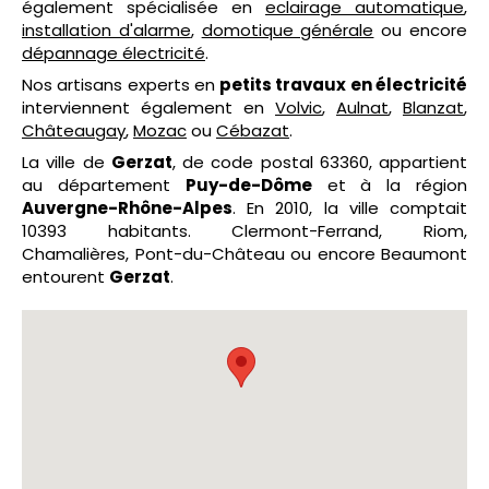
également spécialisée en
eclairage automatique
,
installation d'alarme
,
domotique générale
ou encore
dépannage électricité
.
Nos artisans experts en
petits travaux en électricité
interviennent également en
Volvic
,
Aulnat
,
Blanzat
,
Châteaugay
,
Mozac
ou
Cébazat
.
La ville de
Gerzat
, de code postal 63360, appartient
au département
Puy-de-Dôme
et à la région
Auvergne-Rhône-Alpes
. En 2010, la ville comptait
10393 habitants. Clermont-Ferrand, Riom,
Chamalières, Pont-du-Château ou encore Beaumont
entourent
Gerzat
.