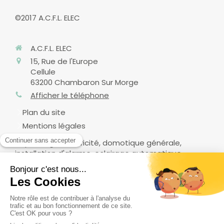
©2017 A.C.F.L. ELEC
A.C.F.L. ELEC
15, Rue de l'Europe
Cellule
63200
Chambaron Sur Morge
Afficher le téléphone
Plan du site
Mentions légales
Dépannage électricité, domotique générale,
installation d'alarme, eclairage automatique,
sécurité, contrôle d'accès et vidéosurveillance,
petits travaux en électricité, mise en conformité
électrique
Demander un devis