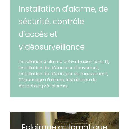
Installation d'alarme, de
sécurité, contrôle
d'accès et
vidéosurveillance
Installation d'alarme anti-intrusion sans fil,
Installation de détecteur d'ouverture,
Installation de détecteur de mouvement,
Dépannage d'alarme, Installation de
detecteur pré-alarme,
Eclairage automatique