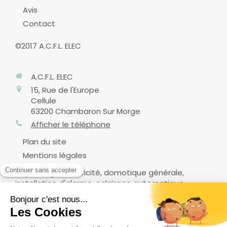
Avis
Contact
©2017 A.C.F.L. ELEC
A.C.F.L. ELEC
15, Rue de l'Europe
Cellule
63200
Chambaron Sur Morge
Afficher le téléphone
Plan du site
Mentions légales
Dépannage électricité, domotique générale,
installation d'alarme, eclairage automatique,
sécurité, contrôle d'accès et vidéosurveillance,
petits travaux en électricité, mise en conformité
électrique