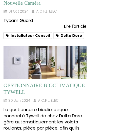
Nouvelle Caméra
01 Oct 2024
A.C.F.L. ELEC
Tycam Guard
Lire l'article
Installateur Conseil
Delta Dore
GESTIONNAIRE BIOCLIMATIQUE
TYWELL
30 Jan 2024
A.C.F.L. ELEC
Le gestionnaire bioclimatique
connecté Tywell de chez Delta Dore
gère automatiquement les volets
roulants, pièce par pièce, afin qu’ils