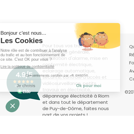
Pour tous vos travaux de
Q
domotique générale,
Ré
installation d'alarme, mise en
Fo
conformité électrique,
eclairage automatique,
Av
sécurité, contrôle d'accès et
C
vidéosurveillance, petits
travaux en électricité,
©201
dépannage électricité à Riom
et dans tout le département
de Puy-de-Dôme, faites nous
part de vos projets !
Création et référencement du site par Simplébo