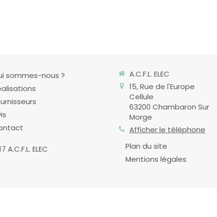
A.C.F.L. ELEC
ui sommes-nous ?
15, Rue de l'Europe
alisations
Cellule
urnisseurs
63200
Chambaron Sur
is
Morge
ontact
Afficher le téléphone
Plan du site
7 A.C.F.L. ELEC
Mentions légales
|
Ce site a été proposé par la
CAPEB